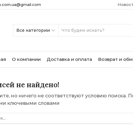
m.com.ua@gmail.com
Новос
SEARCH
INPUT
ная
О компании
Доставка и оплата
Возврат и об
сей не найдено!
ите, но ничего не соответствуют условию поиска. П
ми ключевыми словами