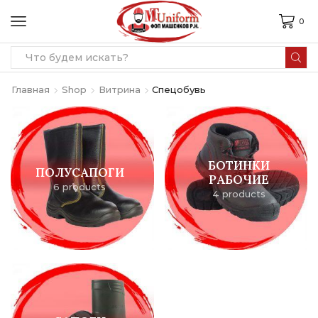
0
Search
input
Главная
Shop
Витрина
Спецобувь
БОТИНКИ
ПОЛУСАПОГИ
РАБОЧИЕ
6 products
4 products