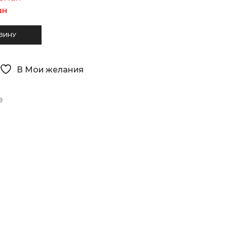
ан
ЗИНУ
В Мои желания
е