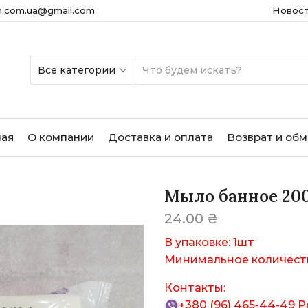
m.com.ua@gmail.com
Новос
SEARCH
INPUT
ная
О компании
Доставка и оплата
Возврат и об
Мыло банное 20
24.00
₴
В упаковке: 1шт
Минимальное количеств
Контакты:
+380 (96) 465-44-49
Р