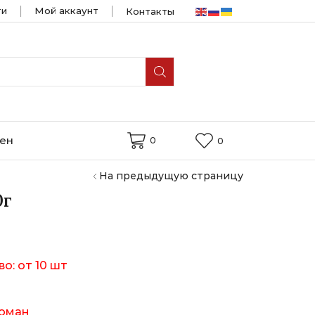
ти
Мой аккаунт
Контакты
мен
0
0
На предыдущую страницу
0г
о: от 10 шт
оман