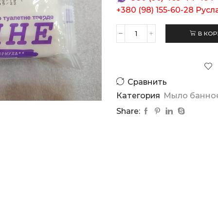
+380 (98) 155-60-28
Русл
В КОР
Количество
товара
Мыло
банное
200г
Сравнить
Категория
Мыло банно
Share: