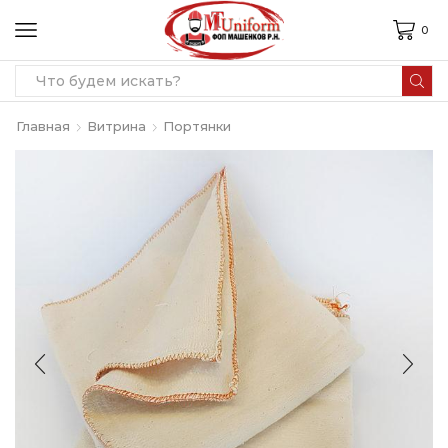
0
Search
input
Главная
Витрина
Портянки