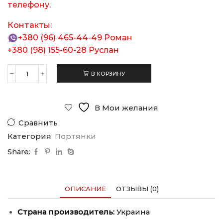
телефону.
Контакты:
+380 (96) 465-44-49
Роман
+380 (98) 155-60-28
Руслан
В КОРЗИНУ
Количество
товара
Портянки
х/
В Мои желания
б
Сравнить
Категория
Портянки
Share:
ОПИСАНИЕ
ОТЗЫВЫ (0)
Страна производитель:
Украина