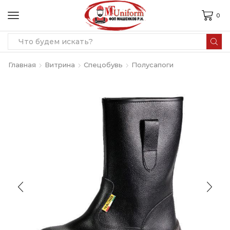
0
Search
input
Главная
Витрина
Спецобувь
Полусапоги