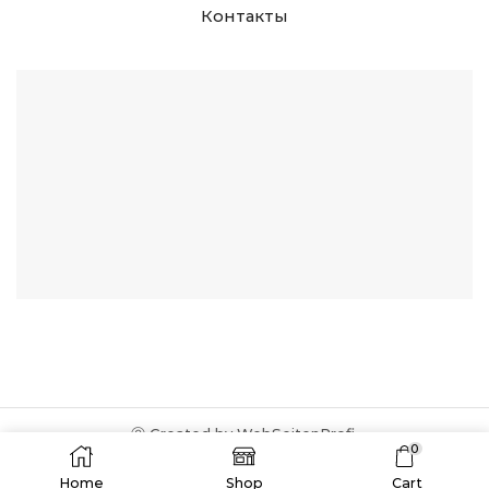
Контакты
Ⓒ Created by WebSeitenProfi.
0
Home
Shop
Cart