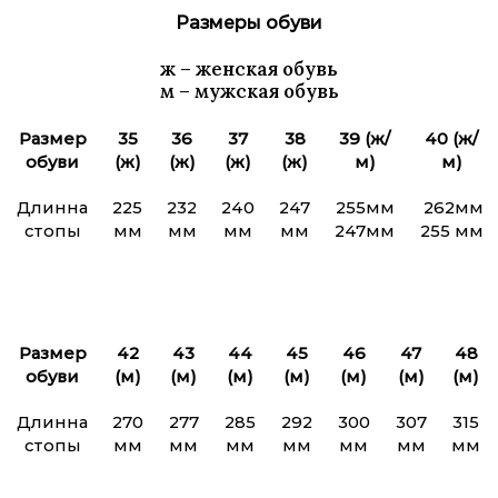
Размеры обуви
ж
– женская обувь
м
– мужская обувь
Размер
35
36
37
38
39 (ж/
40 (ж/
обуви
(ж)
(ж)
(ж)
(ж)
м)
м)
Длинна
225
232
240
247
255мм
262мм
стопы
мм
мм
мм
мм
247мм
255 мм
Размер
42
43
44
45
46
47
48
обуви
(м)
(м)
(м)
(м)
(м)
(м)
(м)
Длинна
270
277
285
292
300
307
315
стопы
мм
мм
мм
мм
мм
мм
мм