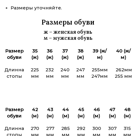
Размеры уточняйте.
Размеры обуви
ж
– женская обувь
м
– мужская обувь
Размер
35
36
37
38
39 (ж/
40 (ж/
обуви
(ж)
(ж)
(ж)
(ж)
м)
м)
Длинна
225
232
240
247
255мм
262мм
стопы
мм
мм
мм
мм
247мм
255 мм
Размер
42
43
44
45
46
47
48
обуви
(м)
(м)
(м)
(м)
(м)
(м)
(м)
Длинна
270
277
285
292
300
307
315
стопы
мм
мм
мм
мм
мм
мм
мм