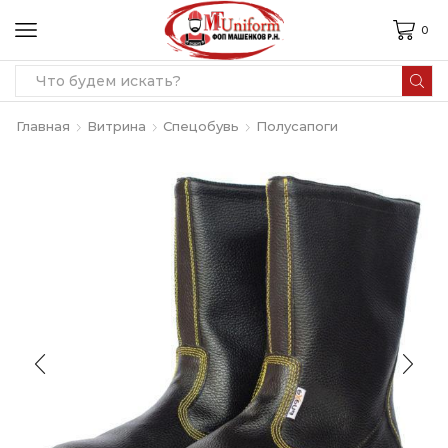
0
Search
input
Главная
Витрина
Спецобувь
Полусапоги