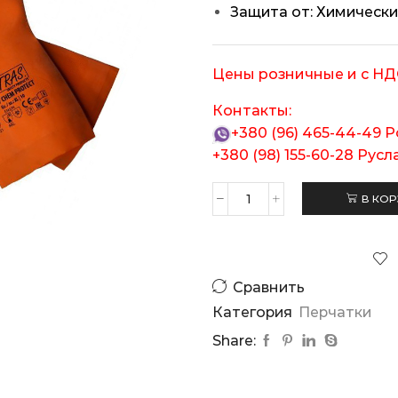
Защита от: Химически
Цены розничные и с НД
Контакты:
+380 (96) 465-44-49
Р
+380 (98) 155-60-28
Русл
В КОР
Количество
товара
Перчатки
защитные
NITRAS
Сравнить
3250
Категория
Перчатки
Share: