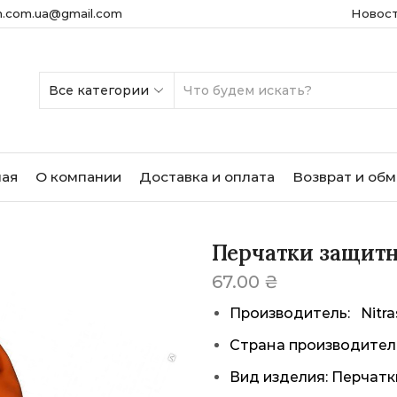
m.com.ua@gmail.com
Новос
SEARCH
INPUT
ная
О компании
Доставка и оплата
Возврат и об
Перчатки защитн
67.00
₴
Производитель: Nitra
Страна производител
Вид изделия: Перчат