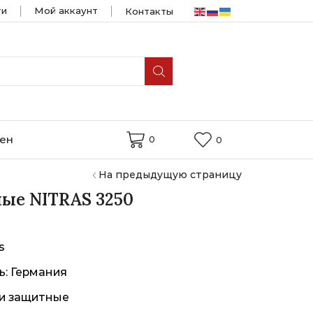
ти
Мой аккаунт
Контакты
мен
0
0
На предыдущую страницу
ые NITRAS 3250
s
ь: Германия
ки защитные