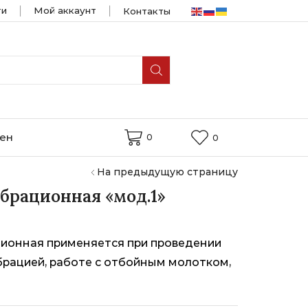
ти
Мой аккаунт
Контакты
мен
0
0
На предыдущую страницу
брационная «мод.1»
ионная применяется при проведении
брацией, работе с отбойным молотком,