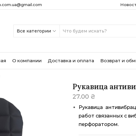
m.com.ua@gmail.com
Новос
SEARCH
INPUT
ная
О компании
Доставка и оплата
Возврат и об
ы
Рукавица антиви
27.00
₴
Рукавица антивибрац
работ связанных с ви
перфоратором.