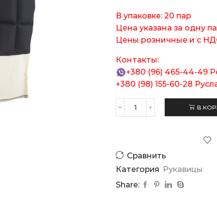
В упаковке: 20 пар
Цена указана за одну па
Цены розничные и с НД
Контакты:
+380 (96) 465-44-49
Р
+380 (98) 155-60-28
Русл
В КОР
Количество
товара
Рукавица
антивибрационная
«мод.1»
Сравнить
Категория
Рукавицы
Share: