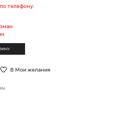
по телефону.
оман
ан
ЗИНУ
В Мои желания
вы