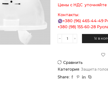
Цены c НДС уточняйте 
Контакты:
+380 (96) 465-44-49
Р
+380 (98) 155-60-28
Русл
В КОР
Количество
товара
Каска
строительная
Украина
Сравнить
Категория
Защита голо
Share: