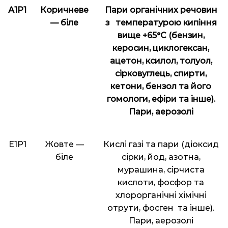
А1Р1
Коричневе
Пари органічних речовин
— біле
з температурою кипіння
вище +65°С (бензин,
керосин, циклогексан,
ацетон, ксилол, толуол,
сірковуглець, спирти,
кетони, бензол та його
гомологи, ефіри та інше).
Пари, аерозолі
Е1Р1
Жовте —
Кислі газі та пари (діоксид
біле
сірки, йод, азотна,
мурашина, сірчиста
кислоти, фосфор та
хлорорганічні хімічні
отрути, фосген та інше).
Пари, аерозолі