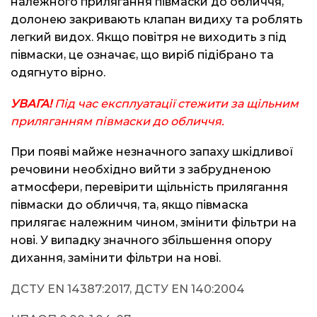
належного прилягання півмаски до обличчя,
долонею закривають клапан видиху та роблять
легкий видох. Якщо повітря не виходить з під
півмаски, це означає, що виріб підібрано та
одягнуто вірно.
УВАГА!
Під час експлуатації стежити за щільним
приляганням півмаски до обличчя.
При появі майже незначного запаху шкідливої
речовини необхідно вийти з забрудненою
атмосфери, перевірити щільність прилягання
півмаски до обличчя, та, якщо півмаска
прилягає належним чином, змінити фільтри на
нові. У випадку значного збільшення опору
дихання, замінити фільтри на нові.
ДСТУ EN 14387:2017, ДСТУ EN 140:2004