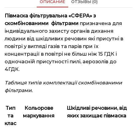
ОПИСАНИЕ
ОТЗЫВЫ (0)
Півмаска фільтрувальна «СФЕРА» з
скомбінованими фільтрами
призначена для
індивідуального захисту органів дихання
людини від шкідливих речовин які присутні в
повітрі у вигляді газів та парів при їх
концентрації в повітрі не більш ніж 15 ГДК і
одночасній присутності пилі, аерозолів до
4ГДК.
Таблиця типів комплектації скомбінованими
фільтрами.
Тип
Кольорове
Шкідливі речовини, від
та
маркування
яких захищає півмаска
клас