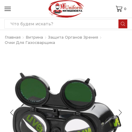
0
Search
input
Главная
Витрина
Защита Органов Зрения
Очки Для Газосварщика